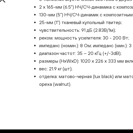
2 х 165-мм (6.5") НЧ/СЧ-динамика с комп
130-мм (5") НЧ/СЧ-динамик с композитны
25-мм (1") тканевый купольный твитер;
чувствительность: 91 дБ (2.83В/1м);
реком. мощность усилителя: 30 - 200 Вт;
импеданс (номин.): 8 Ом; импеданс (мин.): 3
диапазон частот: 35 – 20 кГц (+/-3dB);
размеры (HxWxD): 1020 x 226 x 333 мм вкл
вес: 21.9 кг (шт);
отделка: матово-черная (lux black) или мат
ореха (walnut).