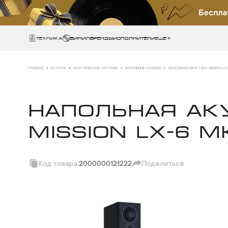
Техника
ВИНИЛ
БРЕНДЫ
ИСПОЛНИТЕЛИ
Еще
ГЛАВНАЯ
КАТАЛОГ
АКУСТИЧЕСКИЕ СИСТЕМЫ
НАПОЛЬНЫЕ КОЛОНКИ
НАПОЛЬНАЯ АКУСТИКА MISSION LX-6 
НАПОЛЬНАЯ АК
MISSION LX-6 M
Код товара:
2000000121222
Поделиться
Скопировать ссыл
Вотсап
Телеграм
Макс