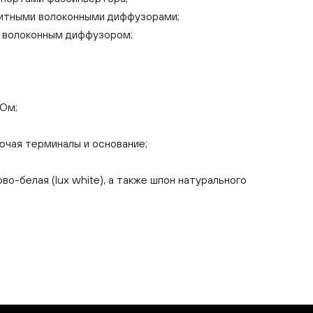
озитными волоконными диффузорами;
м волоконным диффузором;
 Ом;
ючая терминалы и основание;
ово-белая (lux white), а также шпон натурального