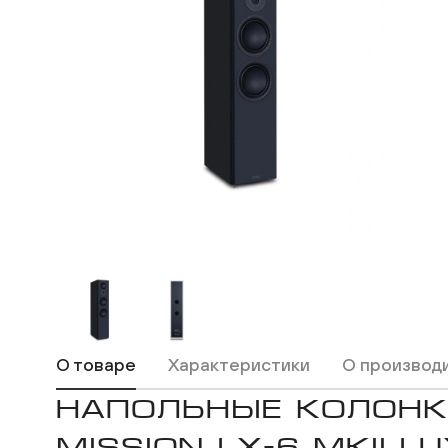
ВКонтакте
Одноклассники
О товаре
Характеристики
О производ
НАПОЛЬНЫЕ КОЛОН
MISSION LX-6 MKII L