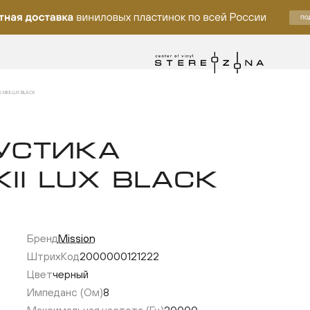
MKII LUX BLACK
УСТИКА
KII LUX BLACK
Бренд
Mission
ку
ШтрихКод
2000000121222
Цвет
черный
Импеданс (Ом)
8