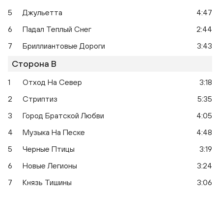
5
Джульетта
4:47
6
Падал Теплый Снег
2:44
7
Бриллиантовые Дороги
3:43
Сторона B
1
Отход На Север
3:18
2
Стриптиз
5:35
3
Город Братской Любви
4:05
4
Музыка На Песке
4:48
5
Черные Птицы
3:19
6
Новые Легионы
3:24
7
Князь Тишины
3:06