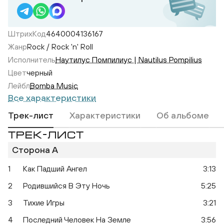
ШтрихКод
4640004136167
Жанр
Rock / Rock 'n' Roll
Исполнитель
Наутилус Помпилиус | Nautilus Pompilius
Цвет
черный
Лейбл
Bomba Music
Все характеристики
Трек-лист
Характеристики
Об альбоме
ТРЕК-ЛИСТ
Сторона A
1
Как Падший Ангел
3:13
Наугад
2
Родившийся В Эту Ночь
5:25
3
Тихие Игры
3:21
4
Последний Человек На Земле
3:56