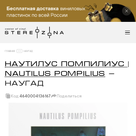
ГЛАВНАЯ
НАУГАД
НАУТИЛУС ПОМПИЛИУС |
NAUTILUS POMPILIUS
—
НАУГАД
Код:
4640004136167
Поделиться
Скопировать ссылку
Вотсап
Телеграм
Макс
ВКонтакте