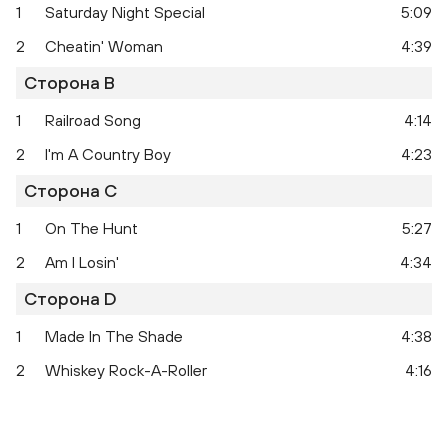
1
Saturday Night Special
5:09
2
Cheatin' Woman
4:39
Сторона B
1
Railroad Song
4:14
2
I'm A Country Boy
4:23
Сторона C
1
On The Hunt
5:27
2
Am I Losin'
4:34
Сторона D
1
Made In The Shade
4:38
2
Whiskey Rock-A-Roller
4:16