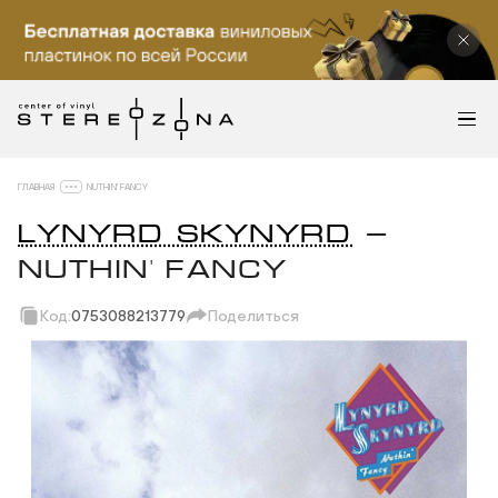
ГЛАВНАЯ
NUTHIN' FANCY
LYNYRD SKYNYRD
—
NUTHIN' FANCY
Код:
0753088213779
Поделиться
Скопировать ссылку
Вотсап
Телеграм
Макс
ВКонтакте
Одноклассники