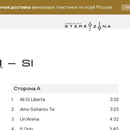
I
— SI
Сторона A
лку
1
Ali Di Liberta
3:32
2
Amo Soltanto Te
3:23
3
Un'Anima
4:32
4
If Only
3:40