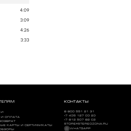
4:09
3:09
4:26
3:33
ТЕЛЯМ
КОНТАКТЫ
8 800 551 21 31
КИ
+7 495 127 09 29
 И ОПЛАТА
+7 812 507 82 62
ВОЗВРАТ
STORE@STEREOZONA.RU
ЫЕ КАРТЫ И СЕРТИФИКАТЫ
WHATSAPP
 ОБЗОРЫ