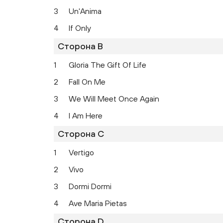
3
Un'Anima
4
If Only
Сторона B
1
Gloria The Gift Of Life
2
Fall On Me
3
We Will Meet Once Again
4
I Am Here
Сторона C
1
Vertigo
2
Vivo
3
Dormi Dormi
4
Ave Maria Pietas
Сторона D