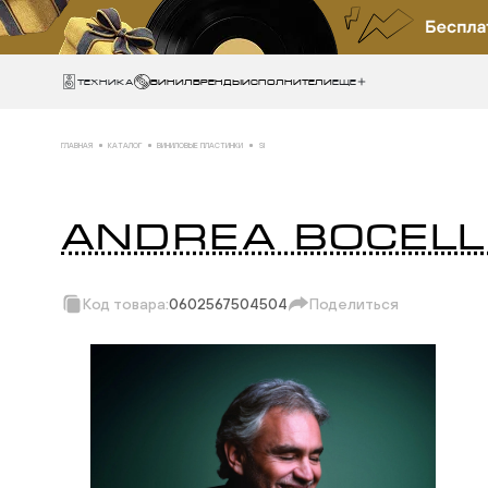
Техника
ВИНИЛ
БРЕНДЫ
ИСПОЛНИТЕЛИ
Еще
ГЛАВНАЯ
КАТАЛОГ
ВИНИЛОВЫЕ ПЛАСТИНКИ
SI
ANDREA BOCELL
Код товара:
0602567504504
Поделиться
Скопировать ссы
Вотсап
Телеграм
Макс
ВКонтакте
Одноклассники