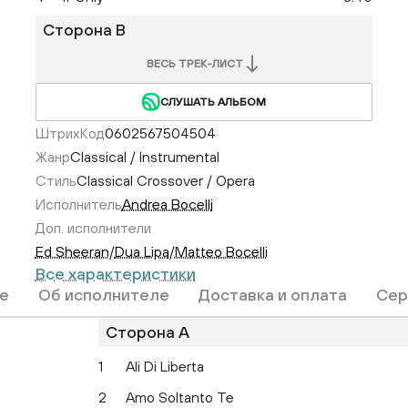
Сторона B
ВЕСЬ ТРЕК-ЛИСТ
СЛУШАТЬ АЛЬБОМ
ШтрихКод
0602567504504
Жанр
Classical / Instrumental
Стиль
Classical Crossover / Opera
Исполнитель
Andrea Bocelli
Доп. исполнители
Ed Sheeran
/
Dua Lipa
/
Matteo Bocelli
Все характеристики
е
Об исполнителе
Доставка и оплата
Сер
Сторона A
1
Ali Di Liberta
2
Amo Soltanto Te