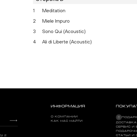
1
Meditation
2
Miele Impuro
3
Sono Qui (Acoustic)
4
Ali di Liberte (Acoustic)
ИНФОРМАЦИЯ
ПОКУПА
О КОМПАНИИ
ПОДАР
КАК НАС НАЙТИ
ДОСТАВКА
СЕРВИС И 
ПОДАРОЧН
ты и
СТАТЬИ И