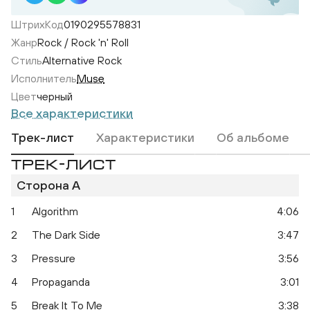
ШтрихКод
0190295578831
Жанр
Rock / Rock 'n' Roll
Стиль
Alternative Rock
Исполнитель
Muse
Цвет
черный
Все характеристики
Трек-лист
Характеристики
Об альбоме
ТРЕК-ЛИСТ
Сторона A
Simulation Theory
1
Algorithm
4:06
2
The Dark Side
3:47
3
Pressure
3:56
4
Propaganda
3:01
5
Break It To Me
3:38