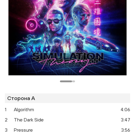
Сторона A
1
Algorithm
4:06
2
The Dark Side
3:47
3
Pressure
3:56