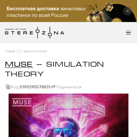
ГЛАВНАЯ
SIMULATION THEORY
MUSE
— SIMULATION
THEORY
Код:
0190295578831
Поделиться
Скопировать ссылку
Вотсап
Телеграм
Макс
ВКонтакте
Одноклассники