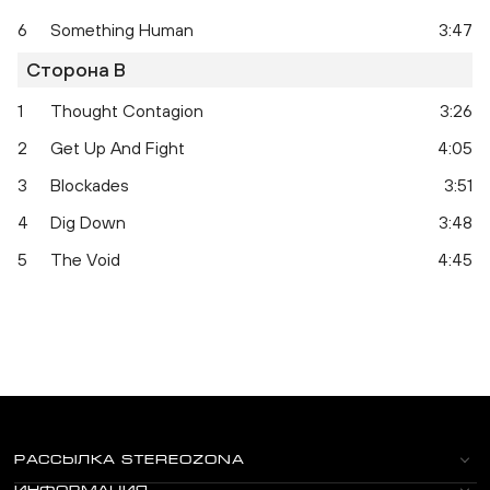
6
Something Human
3:47
Сторона B
1
Thought Contagion
3:26
2
Get Up And Fight
4:05
3
Blockades
3:51
4
Dig Down
3:48
5
The Void
4:45
РАССЫЛКА STEREOZONA