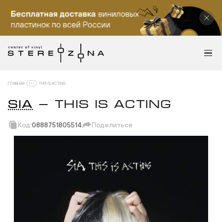
ГЛАВНАЯ
THIS IS ACTING
SIA
— THIS IS ACTING
Код:
0888751805514
Поделиться
Скопировать ссылку
Вотсап
Телеграм
Макс
ВКонтакте
Одноклассники