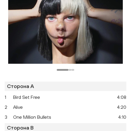
Сторона A
1
Bird Set Free
4:08
2
Alive
4:20
3
One Million Bullets
4:10
Сторона B