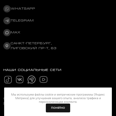
WHATSAPP
TELEGRAM
MAX
САНКТ-ПЕТЕРБУРГ,
ЛИГОВСКИЙ ПР-Т, 63
НАШИ СОЦИАЛЬНЫЕ СЕТИ
Мы используем файлы cookie и метрические программы (Яндекс
©Stereozona 2026. Все права защищены
Метрика) для улучшения вашего опыта, анализа трафика и
персонализации контента.
Политика конфиденциальности
ПОНЯТНО