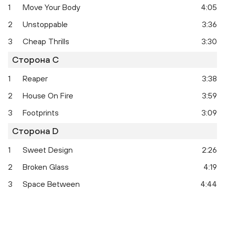
1
Move Your Body
4:05
2
Unstoppable
3:36
3
Cheap Thrills
3:30
Сторона C
1
Reaper
3:38
2
House On Fire
3:59
This Is Acting
3
Footprints
3:09
Сторона D
1
Sweet Design
2:26
2
Broken Glass
4:19
3
Space Between
4:44