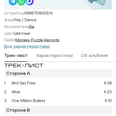
ШтрихКод
0888751805514
Жанр
Pop / Dance
Исполнитель
Sia
Цвет
Цветные
Лейбл
Monkey Puzzle Records
Все характеристики
Трек-лист
Характеристики
Об альбоме
ТРЕК-ЛИСТ
Сторона A
1
Bird Set Free
4:08
2
Alive
4:20
3
One Million Bullets
4:10
Сторона B