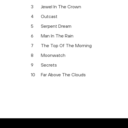
3
Jewel In The Crown
4
Outcast
5
Serpent Dream
6
Man In The Rain
7
The Top Of The Morning
8
Moonwatch
9
Secrets
10
Far Above The Clouds