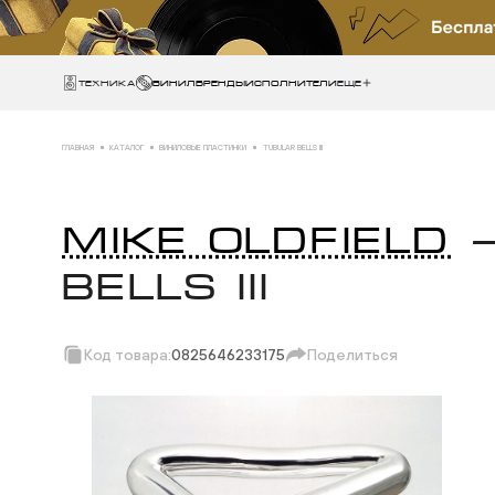
Техника
ВИНИЛ
БРЕНДЫ
ИСПОЛНИТЕЛИ
Еще
ГЛАВНАЯ
КАТАЛОГ
ВИНИЛОВЫЕ ПЛАСТИНКИ
TUBULAR BELLS III
MIKE OLDFIELD
—
BELLS III
Код товара:
0825646233175
Поделиться
Скопировать ссыл
Вотсап
Телеграм
Макс