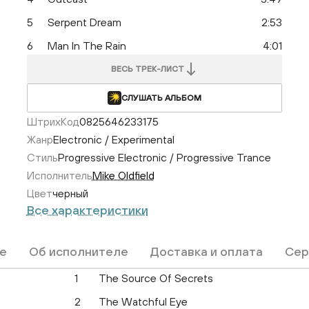
5
Serpent Dream
2:53
6
Man In The Rain
4:01
ВЕСЬ ТРЕК-ЛИСТ
СЛУШАТЬ АЛЬБОМ
ШтрихКод
0825646233175
Жанр
Electronic / Experimental
Стиль
Progressive Electronic / Progressive Trance
Исполнитель
Mike Oldfield
Цвет
черный
Все характеристики
е
Об исполнителе
Доставка и оплата
Сер
1
The Source Of Secrets
2
The Watchful Eye