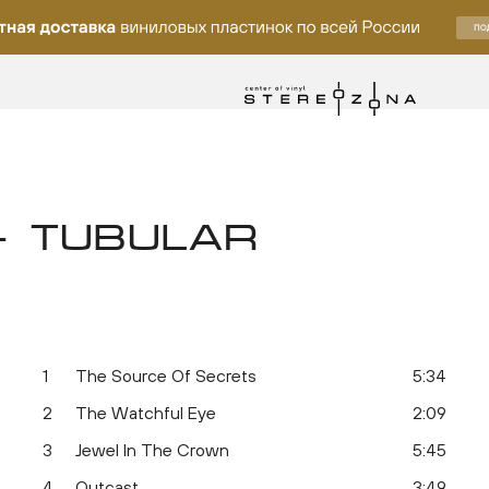
 TUBULAR
1
The Source Of Secrets
5:34
ку
2
The Watchful Eye
2:09
3
Jewel In The Crown
5:45
4
Outcast
3:49