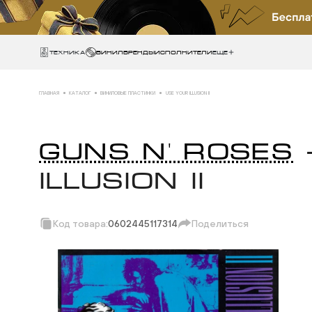
Техника
ВИНИЛ
БРЕНДЫ
ИСПОЛНИТЕЛИ
Еще
ГЛАВНАЯ
КАТАЛОГ
ВИНИЛОВЫЕ ПЛАСТИНКИ
USE YOUR ILLUSION II
GUNS N' ROSES
ILLUSION II
Код товара:
0602445117314
Поделиться
Скопировать ссыл
Вотсап
Телеграм
Макс