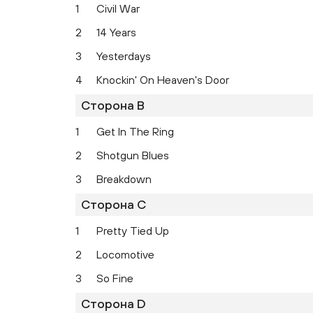
1
Civil War
2
14 Years
3
Yesterdays
4
Knockin' On Heaven's Door
Сторона B
1
Get In The Ring
2
Shotgun Blues
3
Breakdown
Сторона C
1
Pretty Tied Up
2
Locomotive
3
So Fine
Сторона D