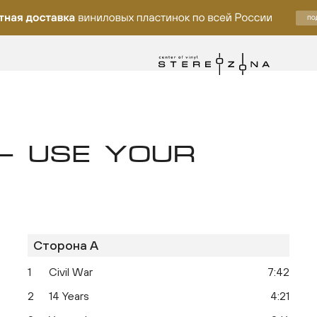
— USE YOUR
Сторона A
ку
1
Civil War
7:42
2
14 Years
4:21