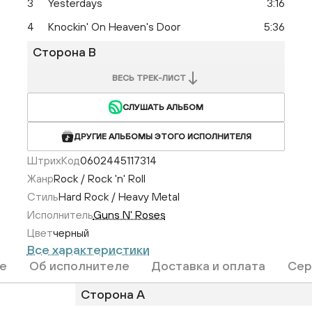
3
Yesterdays
3:16
4
Knockin' On Heaven's Door
5:36
Сторона B
ВЕСЬ ТРЕК-ЛИСТ
СЛУШАТЬ АЛЬБОМ
ДРУГИЕ АЛЬБОМЫ ЭТОГО ИСПОЛНИТЕЛЯ
ШтрихКод
0602445117314
Жанр
Rock / Rock 'n' Roll
Стиль
Hard Rock / Heavy Metal
Исполнитель
Guns N' Roses
Цвет
черный
Все характеристики
е
Об исполнителе
Доставка и оплата
Сер
Сторона A