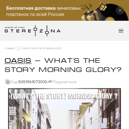
ГЛАВНАЯ
WHAT'S THE STORY MORNING GLORY?
OASIS
— WHAT'S THE
STORY MORNING GLORY?
Код:
5051961073010
Поделиться
Скопировать ссылку
Вотсап
Телеграм
Макс
ВКонтакте
Одноклассники