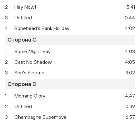
2
Hey Now!
5:41
3
Untitled
0:44
4
Bonehead's Bank Holiday
4:02
Сторона C
1
Some Might Say
4:03
2
Cast No Shadow
4:05
3
She's Electric
3:02
Сторона D
1
Morning Glory
4:47
2
Untitled
0:39
3
Champagne Supernova
6:57