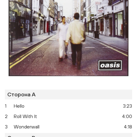
Сторона A
1
Hello
3:23
2
Roll With It
4:00
3
Wonderwall
4:18