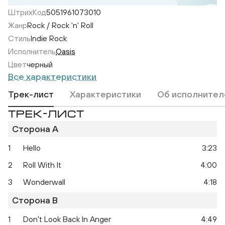
ШтрихКод
5051961073010
Жанр
Rock / Rock 'n' Roll
Стиль
Indie Rock
Исполнитель
Oasis
Цвет
черный
Все характеристики
Трек-лист
Характеристики
Об исполнител
ТРЕК-ЛИСТ
Сторона A
1
Hello
3:23
2
Roll With It
4:00
3
Wonderwall
4:18
What's The Story Morning Glory?
Сторона B
1
Don't Look Back In Anger
4:49