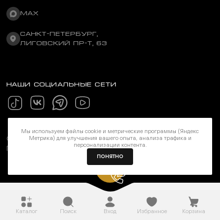
MAX
САНКТ-ПЕТЕРБУРГ,
ЛИГОВСКИЙ ПР-Т, 63
НАШИ СОЦИАЛЬНЫЕ СЕТИ
Мы используем файлы cookie и метрические программы (Яндекс
©Stereozona 2026. Все права защищены
Метрика) для улучшения вашего опыта, анализа трафика и
персонализации контента.
Политика конфиденциальности
ПОНЯТНО
Каталог
Поиск
Вход
Избранное
Корзина