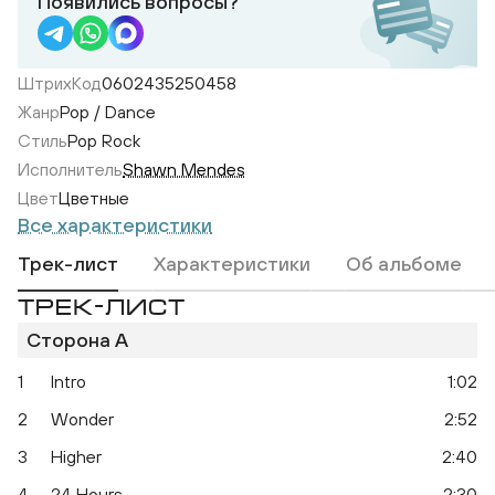
Появились вопросы?
ШтрихКод
0602435250458
Жанр
Pop / Dance
Стиль
Pop Rock
Исполнитель
Shawn Mendes
Цвет
Цветные
Все характеристики
Трек-лист
Характеристики
Об альбоме
ТРЕК-ЛИСТ
Сторона A
1
Intro
1:02
2
Wonder
2:52
3
Higher
2:40
4
24 Hours
2:30