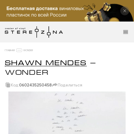
ГЛАВНАЯ
WONDER
SHAWN MENDES
—
WONDER
Код:
0602435250458
Поделиться
Скопировать ссылку
Вотсап
Телеграм
Макс
ВКонтакте
Одноклассники