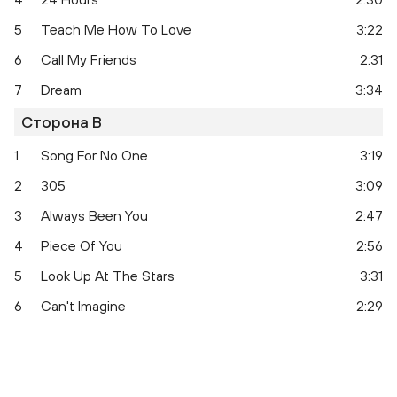
5
Teach Me How To Love
3:22
6
Call My Friends
2:31
7
Dream
3:34
Сторона B
1
Song For No One
3:19
Wonder
2
305
3:09
3
Always Been You
2:47
4
Piece Of You
2:56
5
Look Up At The Stars
3:31
6
Can't Imagine
2:29