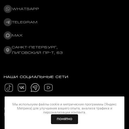
WHATSAPP
TELEGRAM
MAX
САНКТ-ПЕТЕРБУРГ,
ЛИГОВСКИЙ ПР-Т, 63
НАШИ СОЦИАЛЬНЫЕ СЕТИ
Мы используем файлы cookie и метрические программы (Яндекс
Метрика) для улучшения вашего опыта, анализа трафика и
©Stereozona 2026. Все права защищены
персонализации контента.
Политика конфиденциальности
ПОНЯТНО