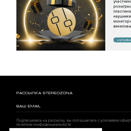
участник
розыгрыш
пластинк
наушники
мониторн
виниловы
УСЛОВИ
РАССЫЛКА STEREOZONA
Подписываясь на рассылку, вы соглашаетесь с условиями офер
политики конфиденциальности