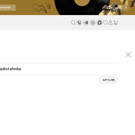
закрыть
adiotehnika
АРХИВ