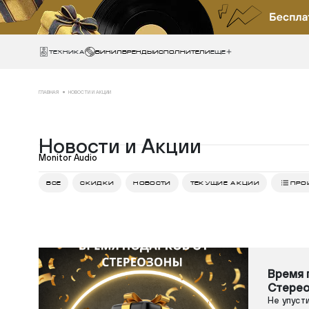
Техника
ВИНИЛ
БРЕНДЫ
ИСПОЛНИТЕЛИ
Еще
ГЛАВНАЯ
НОВОСТИ И АКЦИИ
Новости и Акции
Monitor Audio
ВСЕ
СКИДКИ
НОВОСТИ
ТЕКУЩИЕ АКЦИИ
ПРО
Время 
Стерео
Не упуст