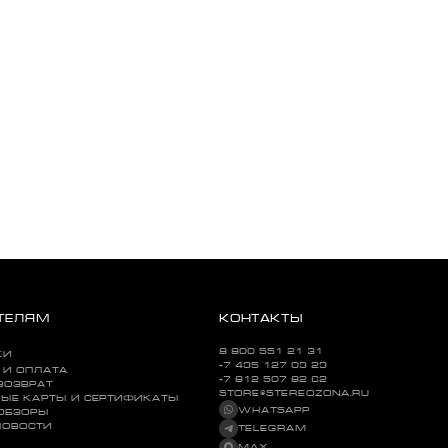
ТЕЛЯМ
КОНТАКТЫ
8 800 551 21 31
КИ
+7 495 127 09 29
 И ОПЛАТА
+7 812 507 82 62
ВОЗВРАТ
STORE@STEREOZONA.RU
ЫЕ КАРТЫ И СЕРТИФИКАТЫ
WHATSAPP
 ОБЗОРЫ
НОВОСТИ
TELEGRAM
MAX