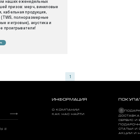
ом наших еженедельных
ей призов: мерч, виниловые
и, кабельная продукция,
 (TWS, полноразмерные
ые и игровые), акустика и
е проигрыватели!
Я
1
ИНФОРМАЦИЯ
ПОКУПА
О КОМПАНИИ
ПОДАР
КАК НАС НАЙТИ
ДОСТАВКА
СЕРВИС И 
ПОДАРОЧН
ты и
СТАТЬИ И
АКЦИИ И 