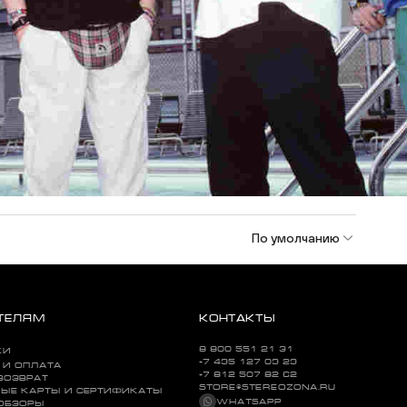
По умолчанию
ТЕЛЯМ
КОНТАКТЫ
8 800 551 21 31
КИ
+7 495 127 09 29
 И ОПЛАТА
+7 812 507 82 62
ВОЗВРАТ
STORE@STEREOZONA.RU
ЫЕ КАРТЫ И СЕРТИФИКАТЫ
WHATSAPP
 ОБЗОРЫ