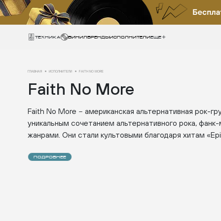
Техника
ВИНИЛ
БРЕНДЫ
ИСПОЛНИТЕЛИ
Еще
ГЛАВНАЯ
ИСПОЛНИТЕЛИ
FAITH NO MORE
Faith No More
Faith No More
американская альтернативная рок-гру
–
уникальным сочетанием альтернативного рока, фанк-
жанрами. Они стали культовыми благодаря хитам «Epic»
ПОДРОБНЕЕ