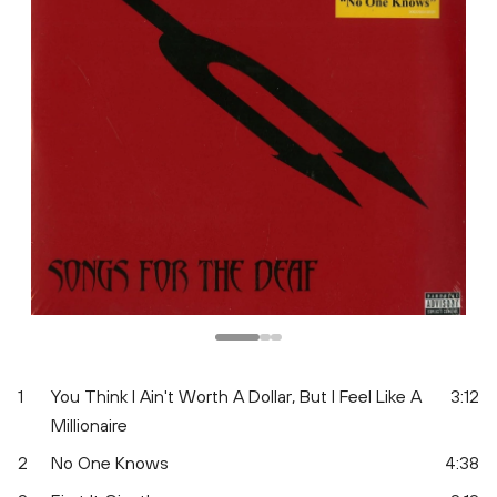
Одноклассники
1
You Think I Ain't Worth A Dollar, But I Feel Like A
3:12
Millionaire
2
No One Knows
4:38