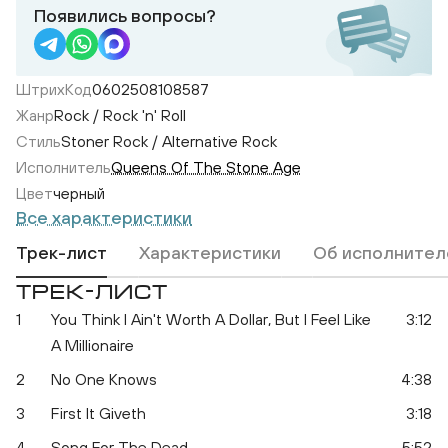
Появились вопросы?
ШтрихКод
0602508108587
Жанр
Rock / Rock 'n' Roll
Стиль
Stoner Rock / Alternative Rock
Исполнитель
Queens Of The Stone Age
Цвет
черный
Все характеристики
Трек-лист
Характеристики
Об исполнител
ТРЕК-ЛИСТ
1
You Think I Ain't Worth A Dollar, But I Feel Like
3:12
A Millionaire
S
Songs For The Deaf
2
No One Knows
4:38
3
First It Giveth
3:18
4
Song For The Dead
5:52