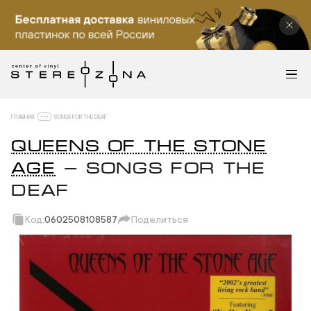
ГЛАВНАЯ
SONGS FOR THE DEAF
QUEENS OF THE STONE
AGE
— SONGS FOR THE
DEAF
Код:
0602508108587
Поделиться
Скопировать ссылку
Вотсап
Телеграм
Макс
ВКонтакте