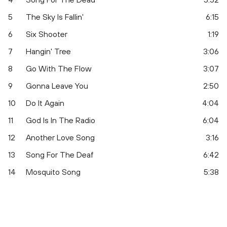
5
The Sky Is Fallin'
6:15
6
Six Shooter
1:19
7
Hangin' Tree
3:06
8
Go With The Flow
3:07
9
Gonna Leave You
2:50
10
Do It Again
4:04
11
God Is In The Radio
6:04
12
Another Love Song
3:16
13
Song For The Deaf
6:42
14
Mosquito Song
5:38