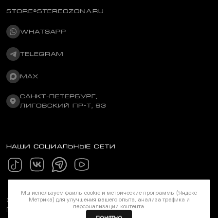
STORE@STEREOZONA.RU
WHATSAPP
TELEGRAM
MAX
САНКТ-ПЕТЕРБУРГ,
ЛИГОВСКИЙ ПР-Т, 63
НАШИ СОЦИАЛЬНЫЕ СЕТИ
Мы используем файлы cookie и метрические программы (Яндекс
©Stereozona 2026. Все права защищены
Метрика) для улучшения вашего опыта, анализа трафика и
персонализации контента.
Политика конфиденциальности
ПОНЯТНО