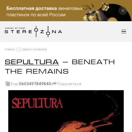
ГЛАВНАЯ
BENEATH THE REMAINS
SEPULTURA
— BENEATH
THE REMAINS
Код:
0603497849840
Поделиться
Скопировать ссылку
Вотсап
Телеграм
Макс
ВКонтакте
Одноклассники