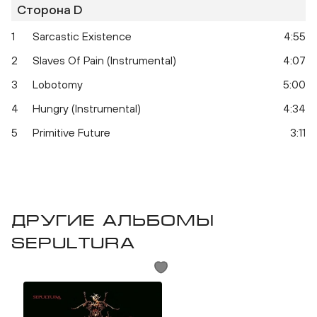
Сторона D
1
Sarcastic Existence
4:55
2
Slaves Of Pain (Instrumental)
4:07
3
Lobotomy
5:00
4
Hungry (Instrumental)
4:34
5
Primitive Future
3:11
Другие альбомы
Sepultura