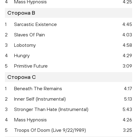
4
Mass Hypnosis
4:25
Сторона B
1
Sarcastic Existence
4:45
2
Slaves Of Pain
4:03
3
Lobotomy
4:58
4
Hungry
4:29
5
Primitive Future
3:09
Сторона C
1
Beneath The Remains
4:17
2
Inner Self (Instrumental)
5:13
Beneath The Remains
B
3
Stronger Than Hate (Instrumental)
5:43
4
Mass Hypnosis
4:26
5
Troops Of Doom (Live 9/22/1989)
3:25