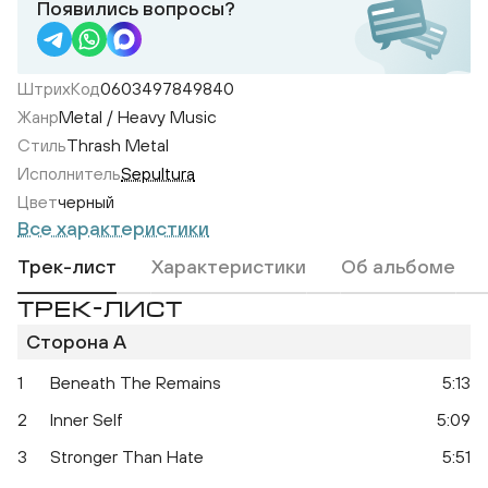
Появились вопросы?
ШтрихКод
0603497849840
Жанр
Metal / Heavy Music
Стиль
Thrash Metal
Исполнитель
Sepultura
Цвет
черный
Все характеристики
Трек-лист
Характеристики
Об альбоме
ТРЕК-ЛИСТ
Сторона A
1
Beneath The Remains
5:13
2
Inner Self
5:09
3
Stronger Than Hate
5:51