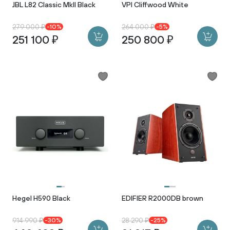
JBL L82 Classic MkII Black
VPI Cliffwood White
279 000 ₽
264 000 ₽
-10%
-5%
251 100 ₽
250 800 ₽
Hegel H590 Black
EDIFIER R2000DB brown
914 990 ₽
28 290 ₽
-30%
-25%