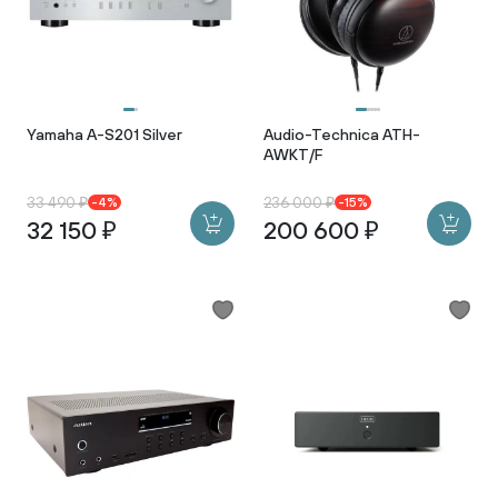
Yamaha A-S201 Silver
Audio-Technica ATH-
AWKT/F
33 490 ₽
236 000 ₽
-4%
-15%
32 150 ₽
200 600 ₽