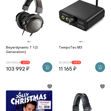
Beyerdynamic T 1 (3.
TempoTec M3
Generation)
129 990 ₽
15 950 ₽
-20%
-30%
103 992 ₽
11 165 ₽