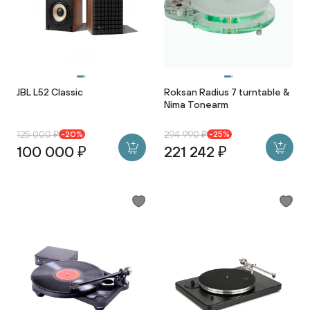
JBL L52 Classic
Roksan Radius 7 turntable &
Nima Tonearm
125 000 ₽
294 990 ₽
-20%
-25%
100 000 ₽
221 242 ₽