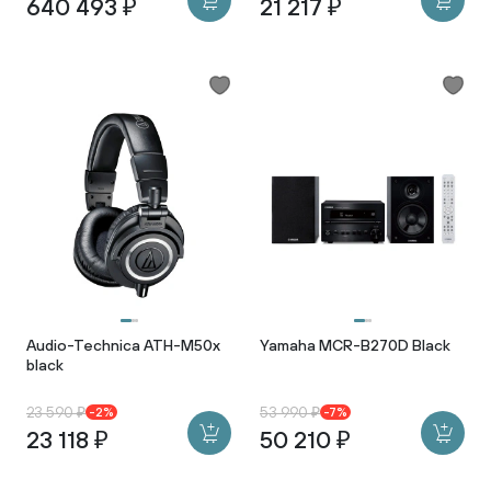
640 493 ₽
21 217 ₽
Audio-Technica ATH-M50x
Yamaha MCR-B270D Black
black
23 590 ₽
53 990 ₽
-2%
-7%
23 118 ₽
50 210 ₽