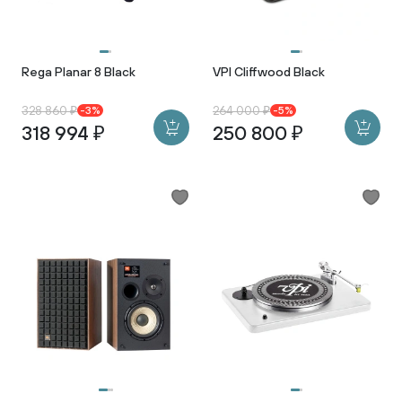
Rega Planar 8 Black
VPI Cliffwood Black
328 860 ₽
264 000 ₽
-3%
-5%
318 994 ₽
250 800 ₽