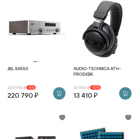
JBL SA550
AUDIO-TECHNICA ATH-
PRO5XBK
229 990 ₽
14 900 ₽
-4%
-10%
220 790 ₽
13 410 ₽