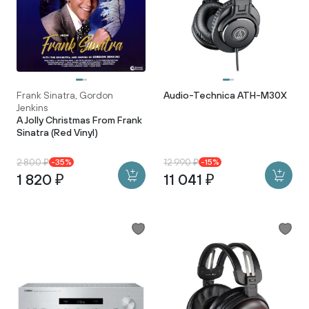
Frank Sinatra, Gordon
Audio-Technica ATH-M30X
Jenkins
A Jolly Christmas From Frank
Sinatra (Red Vinyl)
2 800 ₽
12 990 ₽
-35%
-15%
1 820 ₽
11 041 ₽