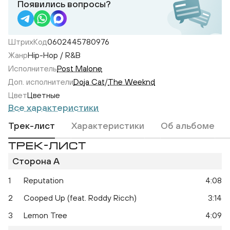
Появились вопросы?
ШтрихКод
0602445780976
Жанр
Hip-Hop / R&B
Исполнитель
Post Malone
Доп. исполнители
Doja Cat
/
The Weeknd
Цвет
Цветные
Все характеристики
Трек-лист
Характеристики
Об альбоме
ТРЕК-ЛИСТ
Сторона A
1
Reputation
4:08
2
Cooped Up (feat. Roddy Ricch)
3:14
3
Lemon Tree
4:09