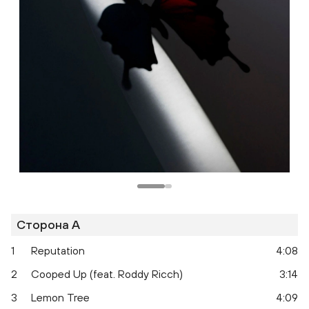
Сторона A
1
Reputation
4:08
2
Cooped Up (feat. Roddy Ricch)
3:14
3
Lemon Tree
4:09