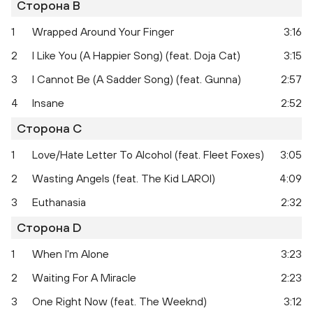
Сторона B
1
Wrapped Around Your Finger
3:16
2
I Like You (A Happier Song) (feat. Doja Cat)
3:15
3
I Cannot Be (A Sadder Song) (feat. Gunna)
2:57
4
Insane
2:52
Сторона C
1
Love/Hate Letter To Alcohol (feat. Fleet Foxes)
3:05
2
Wasting Angels (feat. The Kid LAROI)
4:09
Twelve Carat Toothache
Twe
3
Euthanasia
2:32
Сторона D
1
When I'm Alone
3:23
2
Waiting For A Miracle
2:23
3
One Right Now (feat. The Weeknd)
3:12