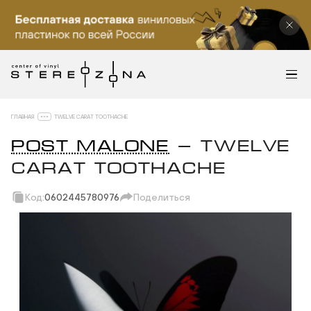
ГЛАВНАЯ
TWELVE CARAT TOOTHACHE
POST MALONE
— TWELVE
CARAT TOOTHACHE
Код:
0602445780976
Поделиться
Скопировать ссылку
Вотсап
Телеграм
Макс
ВКонтакте
Одноклассники