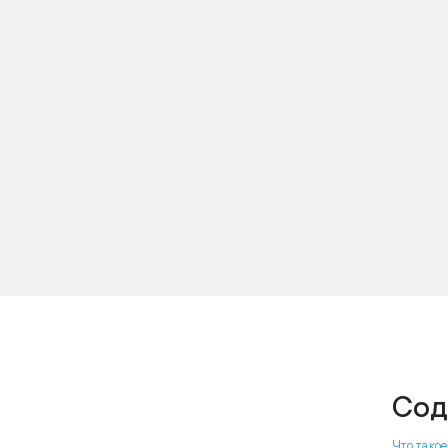
Сод
Что тако