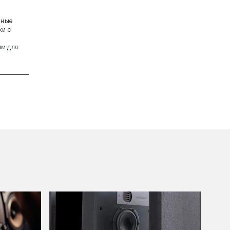
пные
ки с
ым для