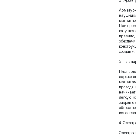
2. Армат
Арматурн
наушника
магнитное
При прох
катушку 
правило,
обеспечи
конструк
создания
3. Плана
Планарно
дороже д
магнитам
проводящ
начинает
легкую ко
закрытым
обществе
использо
4. Элект
Электрос