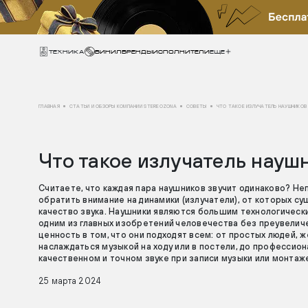
Техника
ВИНИЛ
БРЕНДЫ
ИСПОЛНИТЕЛИ
Еще
ГЛАВНАЯ
СТАТЬИ И ОБЗОРЫ КОМПАНИИ STEREOZONA
СОВЕТЫ
ЧТО ТАКОЕ ИЗЛУЧАТЕЛЬ НАУШНИКОВ
Что такое излучатель науш
Считаете, что каждая пара наушников звучит одинаково? Не
обратить внимание на динамики (излучатели), от которых с
качество звука. Наушники являются большим технологическ
одним из главных изобретений человечества без преувеличе
ценность в том, что они подходят всем: от простых людей,
наслаждаться музыкой на ходу или в постели, до профессио
качественном и точном звуке при записи музыки или монтаж
25 марта 2024