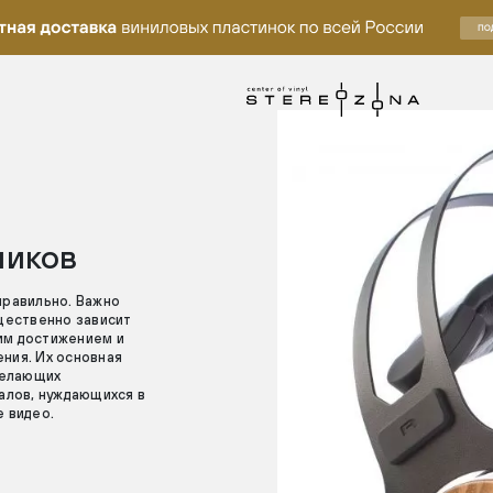
ников
правильно. Важно
ущественно зависит
им достижением и
ния. Их основная
 желающих
налов, нуждающихся в
е видео.