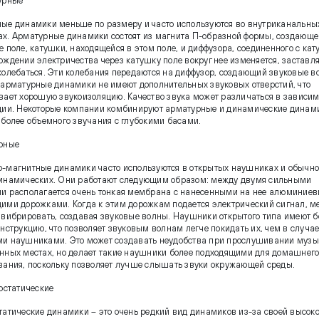
урные
ые динамики меньше по размеру и часто используются во внутриканальны
х. Арматурные динамики состоят из магнита П-образной формы, создающе
 поле, катушки, находящейся в этом поле, и диффузора, соединенного с кат
ождении электричества через катушку поле вокруг нее изменяется, заставл
колебаться. Эти колебания передаются на диффузор, создающий звуковые в
 арматурные динамики не имеют дополнительных звуковых отверстий, что
вает хорошую звукоизоляцию. Качество звука может различаться в зависим
ции. Некоторые компании комбинируют арматурные и динамические динам
 более объемного звучания с глубокими басами.
рные
-магнитные динамики часто используются в открытых наушниках и обычно 
инамических. Они работают следующим образом: между двумя сильными
и располагается очень тонкая мембрана с нанесенными на нее алюминие
ими дорожками. Когда к этим дорожкам подается электрический сигнал, 
 вибрировать, создавая звуковые волны. Наушники открытого типа имеют б
нструкцию, что позволяет звуковым волнам легче покидать их, чем в случае
и наушниками. Это может создавать неудобства при прослушивании музы
нных местах, но делает такие наушники более подходящими для домашнег
вания, поскольку позволяет лучше слышать звуки окружающей среды.
ростатические
татические динамики – это очень редкий вид динамиков из-за своей высок