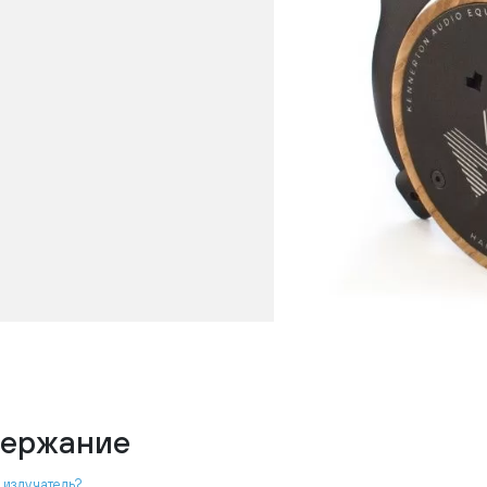
ержание
е излучатель?