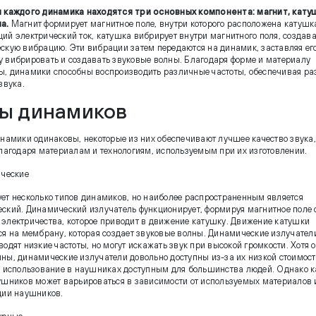
 каждого динамика находятся три основных компонента: магнит, кату
а.
Магнит формирует магнитное поле, внутри которого расположена катушк
ий электрический ток, катушка вибрирует внутри магнитного поля, создав
скую вибрацию. Эти вибрации затем передаются на динамик, заставляя ег
 вибрировать и создавать звуковые волны. Благодаря форме и материалу
, динамики способны воспроизводить различные частоты, обеспечивая ра
звука.
ы динамиков
инамики одинаковы, некоторые из них обеспечивают лучшее качество звука,
благодаря материалам и технологиям, используемым при их изготовлении.
ические
ет несколько типов динамиков, но наиболее распространенным является
ский. Динамический излучатель функционирует, формируя магнитное поле 
электричества, которое приводит в движение катушку. Движение катушки
ся на мембрану, которая создает звуковые волны. Динамические излучател
одят низкие частоты, но могут искажать звук при высокой громкости. Хотя о
ны, динамические излучатели довольно доступны из-за их низкой стоимости
х использование в наушниках доступным для большинства людей. Однако к
ушников может варьироваться в зависимости от используемых материалов 
ции наушников.