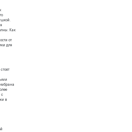
может говорить "по-
человечески".
х
го
ушкой.
яя
олны. Как
ости от
ики для
стоят
выми
мембрана
олее
 с
ки в
о
ой