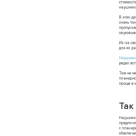
стоимост
наушника
В этих д
очень то
пропуска
звуковые
Из-за св
для их р
Наушник
редко вс
Тем не м
планарно
проще в 
Так
Наушники
предпочт
с планар
обеспечи