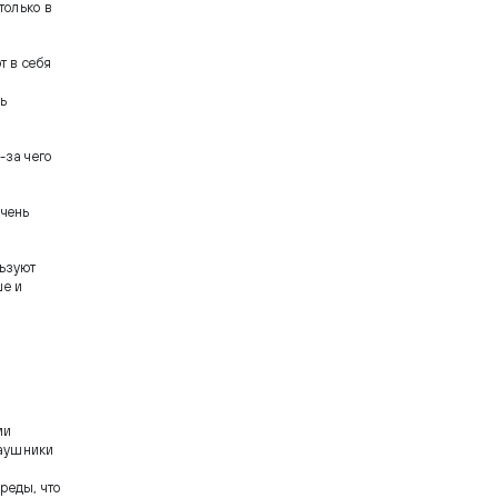
только в
т в себя
ть
-за чего
очень
льзуют
ше и
ми
наушники
реды, что