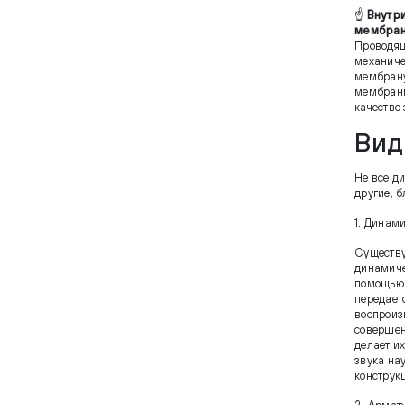
☝️
Внутри
мембран
Проводящ
механиче
мембрану
мембраны
качество 
Вид
Не все д
другие, 
1. Динам
Существу
динамиче
помощью 
передает
воспроизв
совершен
делает и
звука на
конструк