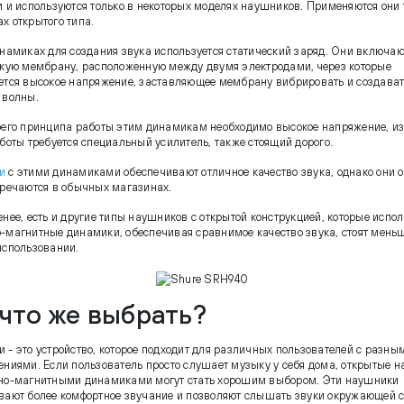
и и используются только в некоторых моделях наушников. Применяются они 
х открытого типа.
инамиках для создания звука используется статический заряд. Они включаю
нкую мембрану, расположенную между двумя электродами, через которые
ется высокое напряжение, заставляющее мембрану вибрировать и создава
 волны.
оего принципа работы этим динамикам необходимо высокое напряжение, из
аботы требуется специальный усилитель, также стоящий дорого.
и
с этими динамиками обеспечивают отличное качество звука, однако они 
тречаются в обычных магазинах.
енее, есть и другие типы наушников с открытой конструкцией, которые испо
-магнитные динамики, обеспечивая сравнимое качество звука, стоят мень
использовании.
 что же выбрать?
 - это устройство, которое подходит для различных пользователей с разны
ениями. Если пользователь просто слушает музыку у себя дома, открытые 
но-магнитными динамиками могут стать хорошим выбором. Эти наушники
вают более комфортное звучание и позволяют слышать звуки окружающей с