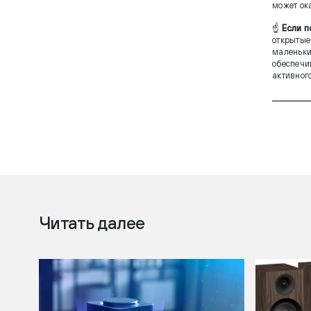
может ок
☝️
Если п
открытые
маленьки
обеспечи
активног
Читать далее