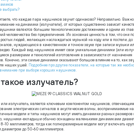
намиков
же выбрать?
итаете, что каждая пара наушников звучит одинаково? Неправильно. Важно
нимание на динамики (излучатели), от которых существенно зависит качеств
аушники являются большим технологическим достижением и одним из гла
ий человечества без преувеличения. Их основная ценность в том, что они п
 простых людей, желающих наслаждаться музыкой на ходу или в постели, до
оналов, нуждающихся в качественном и точном звуке при записи музыки и
видео. Каждый вид наушников имеет свои уникальные динамики (или излуч
иеся размерами и технологией изготовления в зависимости от назначения
в. Конечно, эти самые динамики оказывают большое влияние на то, как зв
ля наших ушей.
Подробнее про другие показатели, на которые так же необ
 внимание при выборе хороших наушников.
 такое излучатель?
 или излучатель, является ключевым компонентом наушников, отвечающим
ование электрических сигналов в акустические волны, воспринимаемые на
зличные модели и типы наушников могут иметь динамики разных размеров 
р, наушники-вкладыши обычно оснащены маленькими динамиками диаме
 8-10 миллиметров, тогда как полноразмерные модели могут включать кру
 диаметром до 50-60 миллиметров.