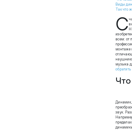
Виды ди
Так что 
С
ч
в
Н
изобретен
всем: от
професси
монтаже 
отличающ
наушнико
музыка д
обратить
Что
Динамик,
преобраз
звук. Ра
Наприме
пределах
динамики