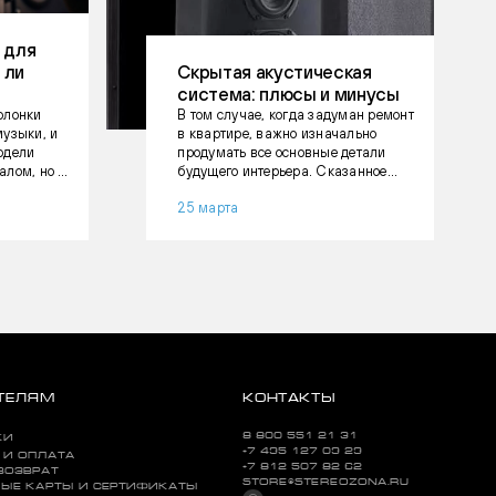
 для
 ли
Скрытая акустическая
система: плюсы и минусы
олонки
В том случае, когда задуман ремонт
музыки, и
в квартире, важно изначально
одели
продумать все основные детали
алом, но не
будущего интерьера. Сказанное
ах, а
также касается и расположения
25 марта
ся в
акустики. Многие обходят своим
ыке? В
вниманием этот пункт. В результате
отличается
получается некоторое
ариев, где
недопонимание.
фектностью
без
ТЕЛЯМ
КОНТАКТЫ
8 800 551 21 31
КИ
+7 495 127 09 29
 И ОПЛАТА
+7 812 507 82 62
ВОЗВРАТ
STORE@STEREOZONA.RU
ЫЕ КАРТЫ И СЕРТИФИКАТЫ