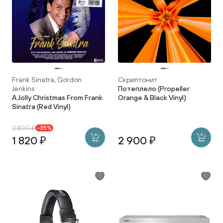
Frank Sinatra, Gordon
Скриптонит
Jenkins
Потеплело (Propeller
A Jolly Christmas From Frank
Orange & Black Vinyl)
Sinatra (Red Vinyl)
2 800 ₽
-35%
1 820 ₽
2 900 ₽