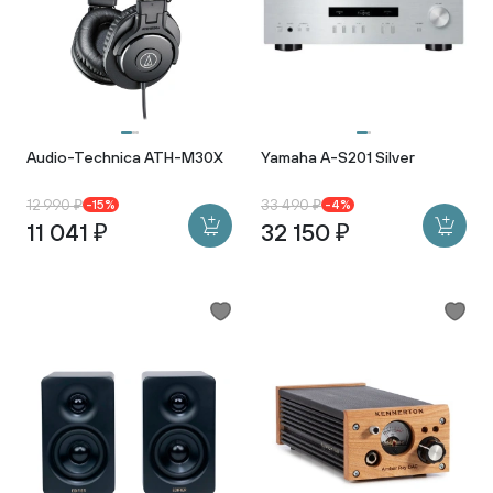
Audio-Technica ATH-M30X
Yamaha A-S201 Silver
12 990 ₽
33 490 ₽
-15%
-4%
11 041 ₽
32 150 ₽