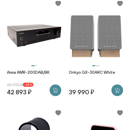
Aiwa AMR-200DAB/BK
Onkyo GX-30ARC White
65 990 ₽
-35%
42 893 ₽
39 990 ₽