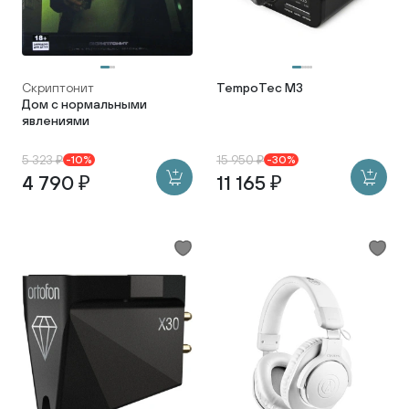
Скриптонит
TempoTec M3
Дом с нормальными
явлениями
5 323 ₽
15 950 ₽
-10%
-30%
4 790 ₽
11 165 ₽