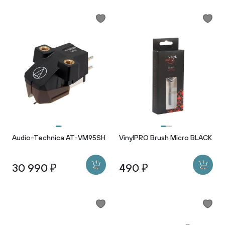
Audio-Technica AT-VM95SH
VinylPRO Brush Micro BLACK
30 990 ₽
490 ₽